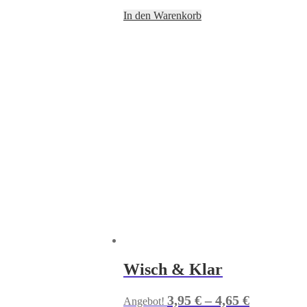
In den Warenkorb
Wisch & Klar
3,95
€
–
4,65
€
Angebot!