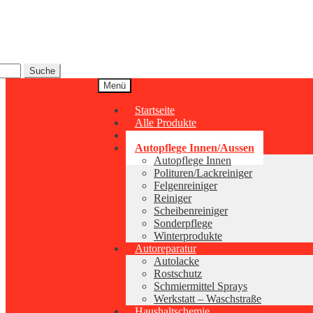
Zur
Zum
Navigation
Inhalt
springen
springen
Suche
Menü
Startseite
Alle Produkte
Additive-Schmierstoffe
Autopflege Innen/Aussen
Autopflege Innen
Polituren/Lackreiniger
Felgenreiniger
Reiniger
Scheibenreiniger
Sonderpflege
Winterprodukte
Autoreparatur
Autolacke
Rostschutz
Schmiermittel Sprays
Werkstatt – Waschstraße
Haushaltschemie