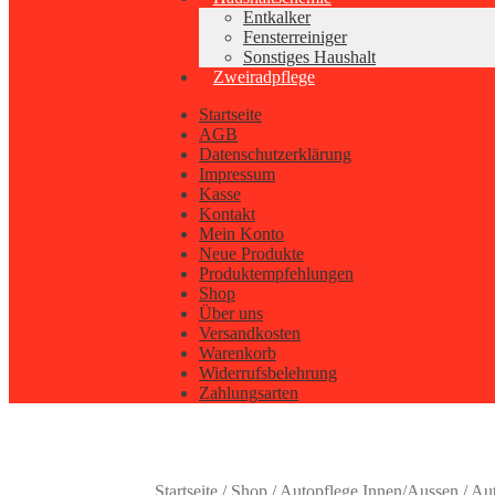
Entkalker
Fensterreiniger
Sonstiges Haushalt
Zweiradpflege
Startseite
AGB
Datenschutzerklärung
Impressum
Kasse
Kontakt
Mein Konto
Neue Produkte
Produktempfehlungen
Shop
Über uns
Versandkosten
Warenkorb
Widerrufsbelehrung
Zahlungsarten
Startseite
/
Shop
/
Autopflege Innen/Aussen
/
Aut