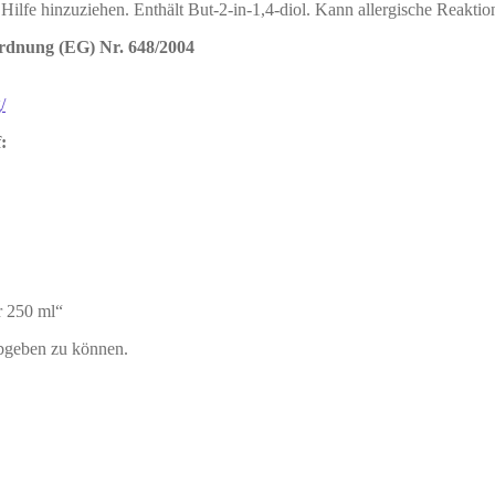
Hilfe hinzuziehen. Enthält But-2-in-1,4-diol. Kann allergische Reaktio
ordnung (EG) Nr. 648/2004
/
:
r 250 ml“
bgeben zu können.