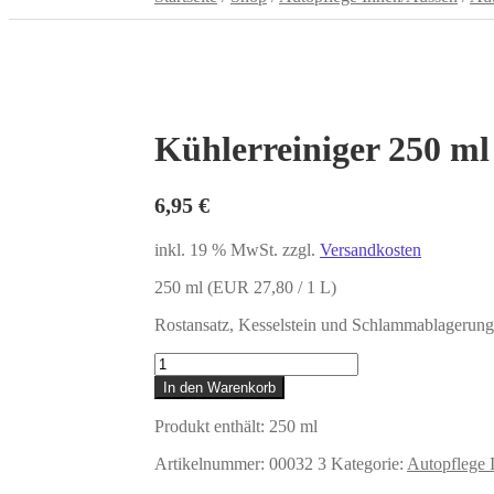
Kühlerreiniger 250 ml
6,95
€
inkl. 19 % MwSt.
zzgl.
Versandkosten
250 ml (EUR 27,80 / 1 L)
Rostansatz, Kesselstein und Schlammablagerung 
Kühlerreiniger
250
In den Warenkorb
ml
Menge
Produkt enthält: 250
ml
Artikelnummer:
00032 3
Kategorie:
Autopflege 