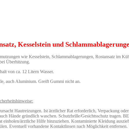
ansatz, Kesselstein und Schlammablagerung
chmutzungen wie Kesselstein, Schlammablagerungen, Rostansatz im Küh
bei Überhitzung.
halt von ca. 12 Litern Wasser.
lle, auch Aluminium. Greift Gummi nicht an.
cherheitshinweise:
sacht Hautreizungen. Ist ärztlicher Rat erforderlich, Verpackung oder 
rauch Hände gründlich waschen. Schutzbrille/Gesichtsschutz tra
 Rat einholen/ärztliche Hilfe hinzuziehen. Kontaminierte Kleidun
len. Eventuell vorhandene Kontaktlinsen nach Möglichkeit entfernen. 