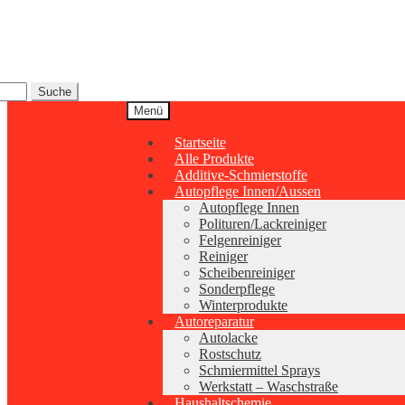
Zur
Zum
Navigation
Inhalt
springen
springen
Suche
Menü
Startseite
Alle Produkte
Additive-Schmierstoffe
Autopflege Innen/Aussen
Autopflege Innen
Polituren/Lackreiniger
Felgenreiniger
Reiniger
Scheibenreiniger
Sonderpflege
Winterprodukte
Autoreparatur
Autolacke
Rostschutz
Schmiermittel Sprays
Werkstatt – Waschstraße
Haushaltschemie