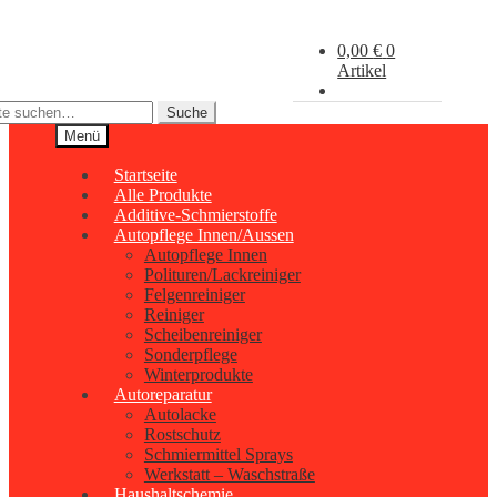
Zur
Zum
Navigation
Inhalt
0,00
€
0
springen
springen
Artikel
Suche
Menü
Startseite
Alle Produkte
Additive-Schmierstoffe
Autopflege Innen/Aussen
Autopflege Innen
Polituren/Lackreiniger
Felgenreiniger
Reiniger
Scheibenreiniger
Sonderpflege
Winterprodukte
Autoreparatur
Autolacke
Rostschutz
Schmiermittel Sprays
Werkstatt – Waschstraße
Haushaltschemie