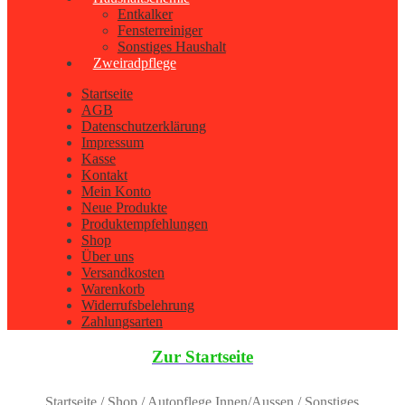
Entkalker
Fensterreiniger
Sonstiges Haushalt
Zweiradpflege
Startseite
AGB
Datenschutzerklärung
Impressum
Kasse
Kontakt
Mein Konto
Neue Produkte
Produktempfehlungen
Shop
Über uns
Versandkosten
Warenkorb
Widerrufsbelehrung
Zahlungsarten
Zur Startseite
Startseite
/
Shop
/
Autopflege Innen/Aussen
/
Sonstiges