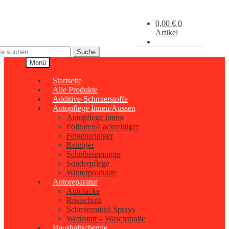
Zur
Zum
Navigation
Inhalt
0,00
€
0
springen
springen
Artikel
Suche
Menü
Startseite
Alle Produkte
Additive-Schmierstoffe
Autopflege Innen/Aussen
Autopflege Innen
Polituren/Lackreiniger
Felgenreiniger
Reiniger
Scheibenreiniger
Sonderpflege
Winterprodukte
Autoreparatur
Autolacke
Rostschutz
Schmiermittel Sprays
Werkstatt – Waschstraße
Haushaltschemie