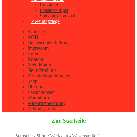
Entkalker
Fensterreiniger
Sonstiges Haushalt
Zweiradpflege
Startseite
AGB
Datenschutzerklärung
Impressum
Kasse
Kontakt
Mein Konto
Neue Produkte
Produktempfehlungen
Shop
Über uns
Versandkosten
Warenkorb
Widerrufsbelehrung
Zahlungsarten
Zur Startseite
Startseite
/
Shop
/
Werkstatt - Waschstraße
/