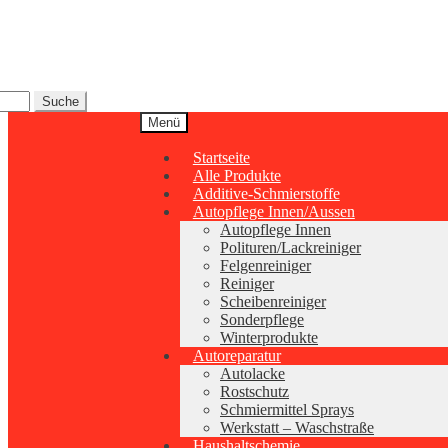
Zur
Zum
Navigation
Inhalt
springen
springen
Suche
Menü
Startseite
Alle Produkte
Additive-Schmierstoffe
Autopflege Innen/Aussen
Autopflege Innen
Polituren/Lackreiniger
Felgenreiniger
Reiniger
Scheibenreiniger
Sonderpflege
Winterprodukte
Autoreparatur
Autolacke
Rostschutz
Schmiermittel Sprays
Werkstatt – Waschstraße
Haushaltschemie