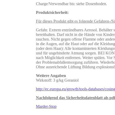
Charge/Verwendbar bis: siehe Dosenboden.
Produktsicherheit:
Für dieses Produkt gibt es folgende Gefahren-/Si
Gefahr. Extrem entzündbares Aerosol. Behälter s
bereithalten. Darf nicht in die Hände von Kind
rauchen. Nicht gegen offene Flamme oder andere
in die Augen, auf die Haut oder auf die Kle
(oder dem Haar): Alle kontaminierten Kleidung
und für ungehinderte Atmung sorgen. BEI KO
nach Möglichkeit entfernen. Weiter spülen. Vor
der Problemabfallentsorgung zuführen. Wiederhol
Ohne ausreichende Lüftung Bildung explosionsf
Weitere Angaben
Wirkstoff: 3 g/kg Geraniol
http://ec.europa.eu/growth/tools-databases/cosing
Nachfolgend das Sicherheitsdatenblatt als pdf
Marder-Stop