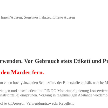
 Innen/Aussen
,
Sonstiges Fahrzeugpflege Aussen
erwenden. Vor Gebrauch stets Etikett und P
n den Marder fern.
inen hochglänzenden Schutzfilm, der Bitterstoffe enthält, welche Ma
einigen und anschließend mit PINGO Motorimprägnierung konservier
nststoffteile) einsprühen. Vorgang in regelmäßigen Abstände wiederho
ol je kg Aerosol. Verwendungszweck: Repellent.