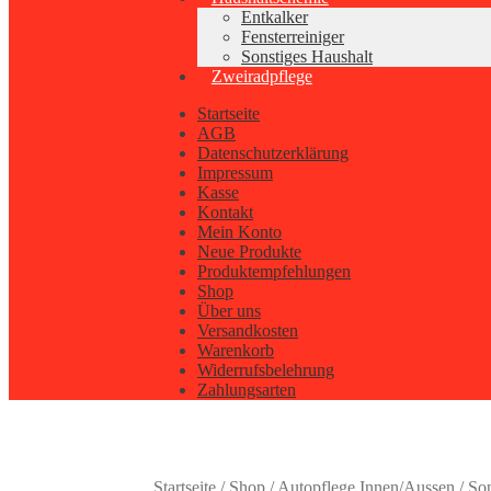
Entkalker
Fensterreiniger
Sonstiges Haushalt
Zweiradpflege
Startseite
AGB
Datenschutzerklärung
Impressum
Kasse
Kontakt
Mein Konto
Neue Produkte
Produktempfehlungen
Shop
Über uns
Versandkosten
Warenkorb
Widerrufsbelehrung
Zahlungsarten
Startseite
/
Shop
/
Autopflege Innen/Aussen
/
Son