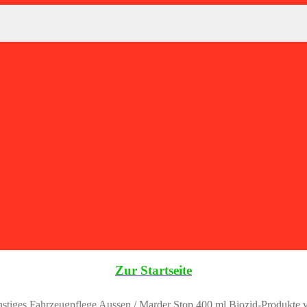
Zur Startseite
stiges Fahrzeugpflege Aussen
/
Marder Stop 400 ml Biozid-Produkte vo