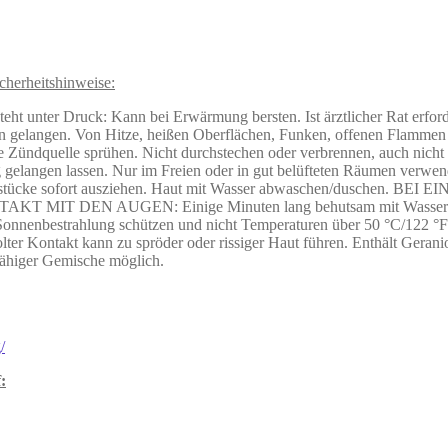
cherheitshinweise:
teht unter Druck: Kann bei Erwärmung bersten. Ist ärztlicher Rat erfo
ern gelangen. Von Hitze, heißen Oberflächen, Funken, offenen Flammen
 Zündquelle sprühen. Nicht durchstechen oder verbrennen, auch nicht
idung gelangen lassen. Nur im Freien oder in gut belüfteten Räu
sstücke sofort ausziehen. Haut mit Wasser abwaschen/duschen. BEI EI
NTAKT MIT DEN AUGEN: Einige Minuten lang behutsam mit Wasser sp
 Sonnenbestrahlung schützen und nicht Temperaturen über 50 °C/122 °F
ter Kontakt kann zu spröder oder rissiger Haut führen. Enthält Gerani
ähiger Gemische möglich.
/
: